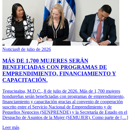
Noticias
8 de julio de 2026
MÁS DE 1,700 MUJERES SERÁN
BENEFICIADAS CON PROGRAMAS DE
EMPRENDIMIENTO, FINANCIAMIENTO Y
CAPACITACIÓN.
Tegucigalpa, M.D.C., 8 de julio de 2026. Más de 1,700 mujeres
hondureñas serán beneficiadas con programas de emprendimiento,
financiamiento y capacitación gracias al convenio de cooperación
suscrito entre el Servicio Nacional de Emprendimiento y de
Pequeños Negocios (SENPRENDE) y la Secretaría de Estado en el
Despacho de Asuntos de la Mujer (SEMUJER). Como parte de […]
Leer más