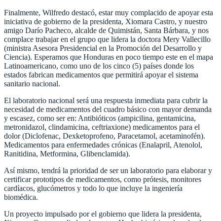
Finalmente, Wilfredo destacó, estar muy complacido de apoyar esta
iniciativa de gobierno de la presidenta, Xiomara Castro, y nuestro
amigo Darío Pacheco, alcalde de Quimistán, Santa Bárbara, y nos
complace trabajar en el grupo que lidera la doctora Mery Vallecillo
(ministra Asesora Presidencial en la Promoción del Desarrollo y
Ciencia). Esperamos que Honduras en poco tiempo este en el mapa
Latinoamericano, como uno de los cinco (5) países donde los
estados fabrican medicamentos que permitirá apoyar el sistema
sanitario nacional.
El laboratorio nacional será una respuesta inmediata para cubrir la
necesidad de medicamentos del cuadro básico con mayor demanda
y escasez, como ser en: Antibióticos (ampicilina, gentamicina,
metronidazol, clindamicina, ceftriaxione) medicamentos para el
dolor (Diclofenac, Dexketoprofeno, Paracetamol, acetaminofén).
Medicamentos para enfermedades crónicas (Enalapril, Atenolol,
Ranitidina, Metformina, Glibenclamida).
Así mismo, tendrá la prioridad de ser un laboratorio para elaborar y
certificar prototipos de medicamentos, como prótesis, monitores
cardíacos, glucómetros y todo lo que incluye la ingeniería
biomédica.
Un proyecto impulsado por el gobierno que lidera la presidenta,