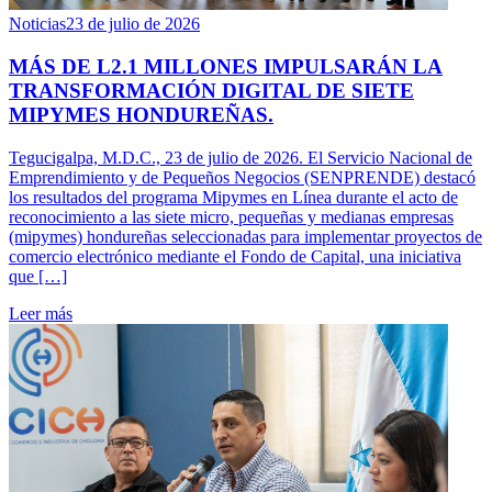
Noticias
23 de julio de 2026
MÁS DE L2.1 MILLONES IMPULSARÁN LA
TRANSFORMACIÓN DIGITAL DE SIETE
MIPYMES HONDUREÑAS.
Tegucigalpa, M.D.C., 23 de julio de 2026. El Servicio Nacional de
Emprendimiento y de Pequeños Negocios (SENPRENDE) destacó
los resultados del programa Mipymes en Línea durante el acto de
reconocimiento a las siete micro, pequeñas y medianas empresas
(mipymes) hondureñas seleccionadas para implementar proyectos de
comercio electrónico mediante el Fondo de Capital, una iniciativa
que […]
Leer más