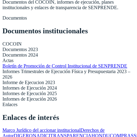
Documentos del COCOIN, informes de ejecución, planes
institucionales y enlaces de transparencia de SENPRENDE.
Documentos
Documentos institucionales
COCOIN
Documentos 2023
Documentos 2024
Actas
Boletín de Promoción de Control Institucional de SENPRENDE
Informes Trimestrales de Ejecución Física y Presupuestaria 2023 –
2026
Informe de Ejecucion 2023
Informes de Ejecución 2024
Informes de Ejecución 2025
Informes de Ejecución 2026
Enlaces
Enlaces de interés
Marco Jurídico del accionar institucional
Derechos de
Autor
DIGER
ONADICI
TRANSPARENCIA
HONDUCOMPRAS
S