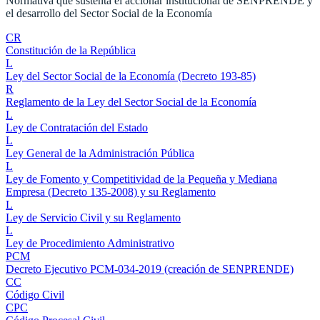
Normativa que sustenta el accionar institucional de SENPRENDE y
el desarrollo del Sector Social de la Economía
CR
Constitución de la República
L
Ley del Sector Social de la Economía (Decreto 193-85)
R
Reglamento de la Ley del Sector Social de la Economía
L
Ley de Contratación del Estado
L
Ley General de la Administración Pública
L
Ley de Fomento y Competitividad de la Pequeña y Mediana
Empresa (Decreto 135-2008) y su Reglamento
L
Ley de Servicio Civil y su Reglamento
L
Ley de Procedimiento Administrativo
PCM
Decreto Ejecutivo PCM-034-2019 (creación de SENPRENDE)
CC
Código Civil
CPC