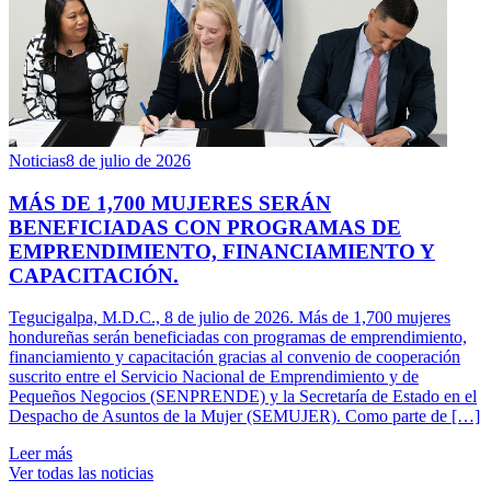
Noticias
8 de julio de 2026
MÁS DE 1,700 MUJERES SERÁN
BENEFICIADAS CON PROGRAMAS DE
EMPRENDIMIENTO, FINANCIAMIENTO Y
CAPACITACIÓN.
Tegucigalpa, M.D.C., 8 de julio de 2026. Más de 1,700 mujeres
hondureñas serán beneficiadas con programas de emprendimiento,
financiamiento y capacitación gracias al convenio de cooperación
suscrito entre el Servicio Nacional de Emprendimiento y de
Pequeños Negocios (SENPRENDE) y la Secretaría de Estado en el
Despacho de Asuntos de la Mujer (SEMUJER). Como parte de […]
Leer más
Ver todas las noticias