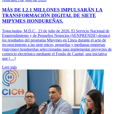
MÁS DE L2.1 MILLONES IMPULSARÁN LA
TRANSFORMACIÓN DIGITAL DE SIETE
MIPYMES HONDUREÑAS.
Tegucigalpa, M.D.C., 23 de julio de 2026. El Servicio Nacional de
Emprendimiento y de Pequeños Negocios (SENPRENDE) destacó
los resultados del programa Mipymes en Línea durante el acto de
reconocimiento a las siete micro, pequeñas y medianas empresas
(mipymes) hondureñas seleccionadas para implementar proyectos de
comercio electrónico mediante el Fondo de Capital, una iniciativa
que […]
Leer más