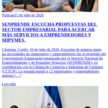
Noticias
11 de julio de 2026
SENPRENDE ESCUCHA PROPUESTAS DEL
SECTOR EMPRESARIAL PARA ACERCAR
MÁS SERVICIOS A EMPRENDEDORES Y
MIPYMES.
Choloma, Cortés, 10 de julio de 2026. Escuchar de primera mano
las necesidades de empresarios y emprendedores fue el propósito del
Conversatorio Empresarial organizado por el Servicio Nacional de
Emprendimiento y de Pequeños Negocios (SENPRENDE), en
coordinación con la Cámara de Comercio e Industrias de Choloma
(CCICH). La jornada reunió a 12 empresarios y emprendedores,
quienes […]
Leer más