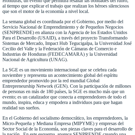
Honduras, un evento que permitirá resaltar las bondades del rubro,
al tiempo que explicar el trabajo que realizan los héroes silenciosos
que son el motor de la economía a nivel local.
La semana global es coordinada por el Gobierno, por medio del
Servicio Nacional de Emprendimiento y de Pequeños Negocios
(SENPRENDE) en alianza con la Agencia de los Estados Unidos
Para el Desarrollo (USAID), a través del proyecto Transformando
Sistemas de Mercado, Impact Hub Tegucigalpa, la Universidad José
Cecilio del Valle y la Federación de Cámaras de Comercio e
Industrias de Honduras (FEDECAMARA) y la Universidad
Nacional de Agricultura (UNAG).
La SGE es un movimiento internacional que se celebra cada
noviembre y representa un acontecimiento global del espíritu
emprendedor promovido por la red mundial Global
Entrepreneurship Network (GEN). Con la participación de millones
de personas en más de 180 países, la SGE es mucho más que un
evento; es un catalizador que conecta a emprendedores de todo el
mundo, inspira, educa y empodera a individuos para que hagan
realidad sus sueños.
En el Gobierno del socialismo democrático, los emprendedores, la
Micro-Pequeña y Mediana Empresa (MIPYME) y empresas del
Sector Social de la Economía, son piezas claves para el desarrollo de
la nación. En este esquema, aparece SENPRENDE creando una