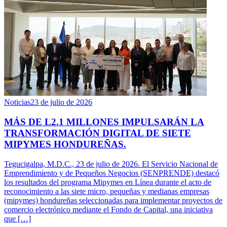
Noticias
23 de julio de 2026
MÁS DE L2.1 MILLONES IMPULSARÁN LA
TRANSFORMACIÓN DIGITAL DE SIETE
MIPYMES HONDUREÑAS.
Tegucigalpa, M.D.C., 23 de julio de 2026. El Servicio Nacional de
Emprendimiento y de Pequeños Negocios (SENPRENDE) destacó
los resultados del programa Mipymes en Línea durante el acto de
reconocimiento a las siete micro, pequeñas y medianas empresas
(mipymes) hondureñas seleccionadas para implementar proyectos de
comercio electrónico mediante el Fondo de Capital, una iniciativa
que […]