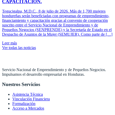
CAPACITACIÓN.
Tegucigalpa, M.D.C., 8 de julio de 2026. Más de 1,700 mujeres
hondureñas serán beneficiadas con programas de emprendimiento,
financiamiento y capacitación gracias al convenio de cooperación
suscrito entre el Servicio Nacional de Emprendimiento y de
Pequeños Negocios (SENPRENDE) y la Secretaría de Estado en el
Despacho de Asuntos de la Mujer (SEMUJER). Como parte de […]
Leer más
Ver todas las noticias
Servicio Nacional de Emprendimiento y de Pequeños Negocios.
Impulsamos el desarrollo empresarial en Honduras.
Nuestros Servicios
Asistencia Técnica
Vinculación Financiera
Formalización
Acceso a Mercados