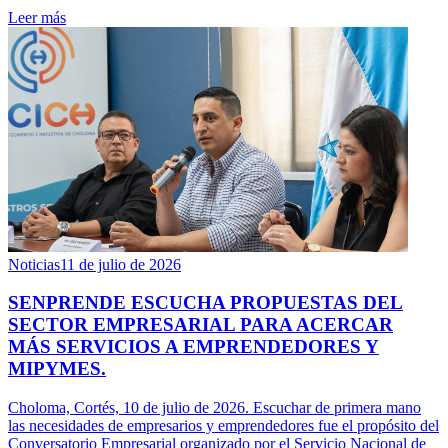
Leer más
Noticias
11 de julio de 2026
SENPRENDE ESCUCHA PROPUESTAS DEL
SECTOR EMPRESARIAL PARA ACERCAR
MÁS SERVICIOS A EMPRENDEDORES Y
MIPYMES.
Choloma, Cortés, 10 de julio de 2026. Escuchar de primera mano
las necesidades de empresarios y emprendedores fue el propósito del
Conversatorio Empresarial organizado por el Servicio Nacional de