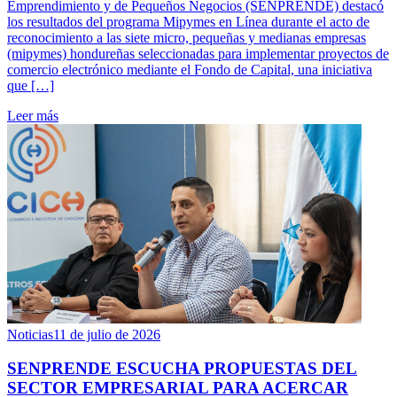
Emprendimiento y de Pequeños Negocios (SENPRENDE) destacó
los resultados del programa Mipymes en Línea durante el acto de
reconocimiento a las siete micro, pequeñas y medianas empresas
(mipymes) hondureñas seleccionadas para implementar proyectos de
comercio electrónico mediante el Fondo de Capital, una iniciativa
que […]
Leer más
Noticias
11 de julio de 2026
SENPRENDE ESCUCHA PROPUESTAS DEL
SECTOR EMPRESARIAL PARA ACERCAR