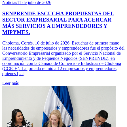
Noticias
11 de julio de 2026
SENPRENDE ESCUCHA PROPUESTAS DEL
SECTOR EMPRESARIAL PARA ACERCAR
MÁS SERVICIOS A EMPRENDEDORES Y
MIPYMES.
Choloma, Cortés, 10 de julio de 2026. Escuchar de primera mano
las necesidades de empresarios y emprendedores fue el propósito del
Conversatorio Empresarial organizado por el Servicio Nacional de
Emprendimiento y de Pequeños Negocios (SENPRENDE), en
coordinación con la Cámara de Comercio e Industrias de Choloma
(CCICH). La jornada reunió a 12 empresarios y emprendedores,
quienes […]
Leer más