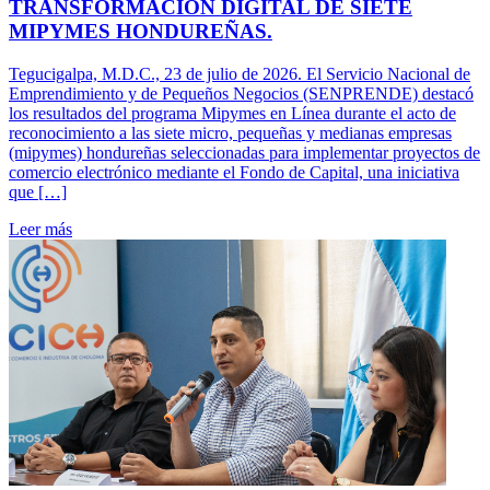
TRANSFORMACIÓN DIGITAL DE SIETE
MIPYMES HONDUREÑAS.
Tegucigalpa, M.D.C., 23 de julio de 2026. El Servicio Nacional de
Emprendimiento y de Pequeños Negocios (SENPRENDE) destacó
los resultados del programa Mipymes en Línea durante el acto de
reconocimiento a las siete micro, pequeñas y medianas empresas
(mipymes) hondureñas seleccionadas para implementar proyectos de
comercio electrónico mediante el Fondo de Capital, una iniciativa
que […]
Leer más