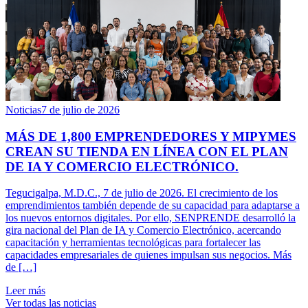
Noticias
7 de julio de 2026
MÁS DE 1,800 EMPRENDEDORES Y MIPYMES
CREAN SU TIENDA EN LÍNEA CON EL PLAN
DE IA Y COMERCIO ELECTRÓNICO.
Tegucigalpa, M.D.C., 7 de julio de 2026. El crecimiento de los
emprendimientos también depende de su capacidad para adaptarse a
los nuevos entornos digitales. Por ello, SENPRENDE desarrolló la
gira nacional del Plan de IA y Comercio Electrónico, acercando
capacitación y herramientas tecnológicas para fortalecer las
capacidades empresariales de quienes impulsan sus negocios. Más
de […]
Leer más
Ver todas las noticias