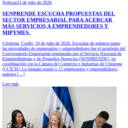
Noticias
11 de julio de 2026
SENPRENDE ESCUCHA PROPUESTAS DEL
SECTOR EMPRESARIAL PARA ACERCAR
MÁS SERVICIOS A EMPRENDEDORES Y
MIPYMES.
Choloma, Cortés, 10 de julio de 2026. Escuchar de primera mano
las necesidades de empresarios y emprendedores fue el propósito del
Conversatorio Empresarial organizado por el Servicio Nacional de
Emprendimiento y de Pequeños Negocios (SENPRENDE), en
coordinación con la Cámara de Comercio e Industrias de Choloma
(CCICH). La jornada reunió a 12 empresarios y emprendedores,
quienes […]
Leer más