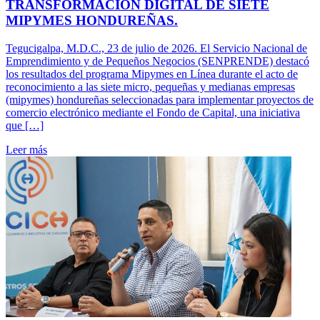
TRANSFORMACIÓN DIGITAL DE SIETE
MIPYMES HONDUREÑAS.
Tegucigalpa, M.D.C., 23 de julio de 2026. El Servicio Nacional de
Emprendimiento y de Pequeños Negocios (SENPRENDE) destacó
los resultados del programa Mipymes en Línea durante el acto de
reconocimiento a las siete micro, pequeñas y medianas empresas
(mipymes) hondureñas seleccionadas para implementar proyectos de
comercio electrónico mediante el Fondo de Capital, una iniciativa
que […]
Leer más