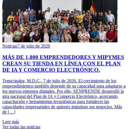
Noticias
7 de julio de 2026
MÁS DE 1,800 EMPRENDEDORES Y MIPYMES
CREAN SU TIENDA EN LÍNEA CON EL PLAN
DE IA Y COMERCIO ELECTRÓNICO.
Tegucigalpa, M.D.C., 7 de julio de 2026. El crecimiento de los
emprendimientos también depende de su capacidad para adaptarse a
los nuevos entornos digitales. Por ello, SENPRENDE desarrolló la
gira nacional del Plan de IA y Comercio Electrónico, acercando
capacitación y herramientas tecnológicas para fortalecer las
capacidades empresariales de quienes impulsan sus negocios. Más
de […]
Leer más
Ver todas las noticias