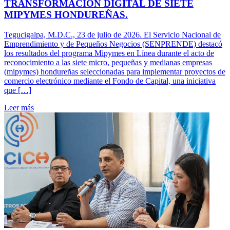
TRANSFORMACIÓN DIGITAL DE SIETE
MIPYMES HONDUREÑAS.
Tegucigalpa, M.D.C., 23 de julio de 2026. El Servicio Nacional de
Emprendimiento y de Pequeños Negocios (SENPRENDE) destacó
los resultados del programa Mipymes en Línea durante el acto de
reconocimiento a las siete micro, pequeñas y medianas empresas
(mipymes) hondureñas seleccionadas para implementar proyectos de
comercio electrónico mediante el Fondo de Capital, una iniciativa
que […]
Leer más