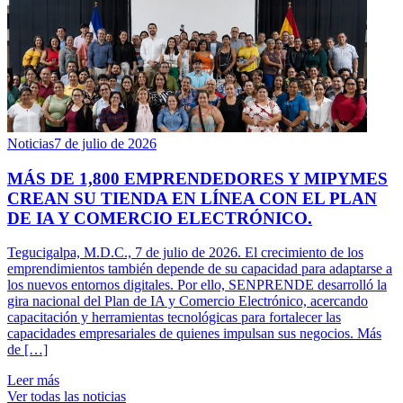
Noticias
7 de julio de 2026
MÁS DE 1,800 EMPRENDEDORES Y MIPYMES
CREAN SU TIENDA EN LÍNEA CON EL PLAN
DE IA Y COMERCIO ELECTRÓNICO.
Tegucigalpa, M.D.C., 7 de julio de 2026. El crecimiento de los
emprendimientos también depende de su capacidad para adaptarse a
los nuevos entornos digitales. Por ello, SENPRENDE desarrolló la
gira nacional del Plan de IA y Comercio Electrónico, acercando
capacitación y herramientas tecnológicas para fortalecer las
capacidades empresariales de quienes impulsan sus negocios. Más
de […]
Leer más
Ver todas las noticias