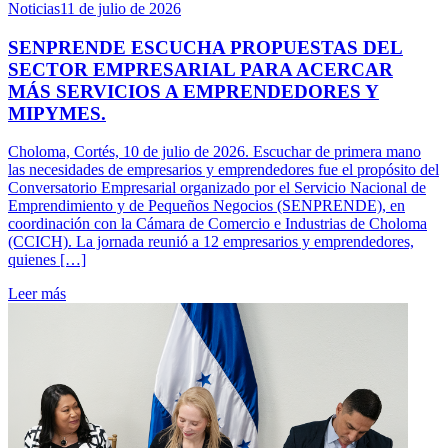
Noticias
11 de julio de 2026
SENPRENDE ESCUCHA PROPUESTAS DEL
SECTOR EMPRESARIAL PARA ACERCAR
MÁS SERVICIOS A EMPRENDEDORES Y
MIPYMES.
Choloma, Cortés, 10 de julio de 2026. Escuchar de primera mano
las necesidades de empresarios y emprendedores fue el propósito del
Conversatorio Empresarial organizado por el Servicio Nacional de
Emprendimiento y de Pequeños Negocios (SENPRENDE), en
coordinación con la Cámara de Comercio e Industrias de Choloma
(CCICH). La jornada reunió a 12 empresarios y emprendedores,
quienes […]
Leer más