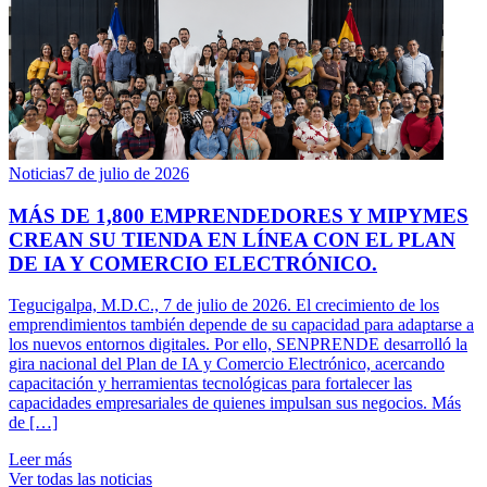
Noticias
7 de julio de 2026
MÁS DE 1,800 EMPRENDEDORES Y MIPYMES
CREAN SU TIENDA EN LÍNEA CON EL PLAN
DE IA Y COMERCIO ELECTRÓNICO.
Tegucigalpa, M.D.C., 7 de julio de 2026. El crecimiento de los
emprendimientos también depende de su capacidad para adaptarse a
los nuevos entornos digitales. Por ello, SENPRENDE desarrolló la
gira nacional del Plan de IA y Comercio Electrónico, acercando
capacitación y herramientas tecnológicas para fortalecer las
capacidades empresariales de quienes impulsan sus negocios. Más
de […]
Leer más
Ver todas las noticias