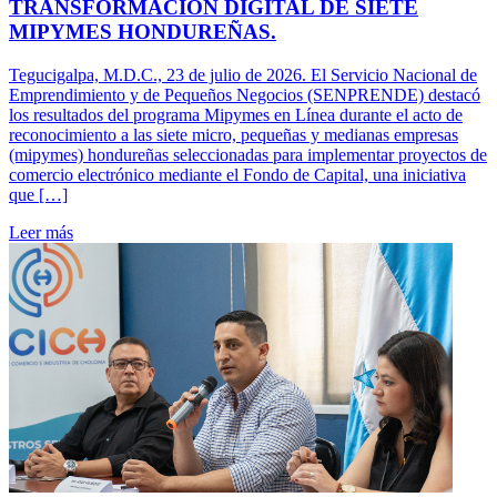
TRANSFORMACIÓN DIGITAL DE SIETE
MIPYMES HONDUREÑAS.
Tegucigalpa, M.D.C., 23 de julio de 2026. El Servicio Nacional de
Emprendimiento y de Pequeños Negocios (SENPRENDE) destacó
los resultados del programa Mipymes en Línea durante el acto de
reconocimiento a las siete micro, pequeñas y medianas empresas
(mipymes) hondureñas seleccionadas para implementar proyectos de
comercio electrónico mediante el Fondo de Capital, una iniciativa
que […]
Leer más