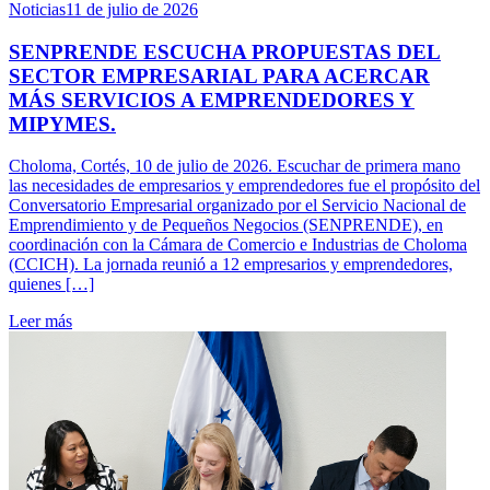
Noticias
11 de julio de 2026
SENPRENDE ESCUCHA PROPUESTAS DEL
SECTOR EMPRESARIAL PARA ACERCAR
MÁS SERVICIOS A EMPRENDEDORES Y
MIPYMES.
Choloma, Cortés, 10 de julio de 2026. Escuchar de primera mano
las necesidades de empresarios y emprendedores fue el propósito del
Conversatorio Empresarial organizado por el Servicio Nacional de
Emprendimiento y de Pequeños Negocios (SENPRENDE), en
coordinación con la Cámara de Comercio e Industrias de Choloma
(CCICH). La jornada reunió a 12 empresarios y emprendedores,
quienes […]
Leer más