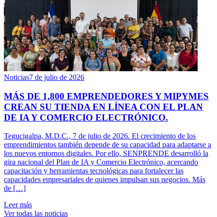
Noticias
7 de julio de 2026
MÁS DE 1,800 EMPRENDEDORES Y MIPYMES
CREAN SU TIENDA EN LÍNEA CON EL PLAN
DE IA Y COMERCIO ELECTRÓNICO.
Tegucigalpa, M.D.C., 7 de julio de 2026. El crecimiento de los
emprendimientos también depende de su capacidad para adaptarse a
los nuevos entornos digitales. Por ello, SENPRENDE desarrolló la
gira nacional del Plan de IA y Comercio Electrónico, acercando
capacitación y herramientas tecnológicas para fortalecer las
capacidades empresariales de quienes impulsan sus negocios. Más
de […]
Leer más
Ver todas las noticias