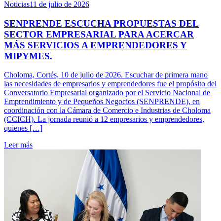
Noticias
11 de julio de 2026
SENPRENDE ESCUCHA PROPUESTAS DEL
SECTOR EMPRESARIAL PARA ACERCAR
MÁS SERVICIOS A EMPRENDEDORES Y
MIPYMES.
Choloma, Cortés, 10 de julio de 2026. Escuchar de primera mano
las necesidades de empresarios y emprendedores fue el propósito del
Conversatorio Empresarial organizado por el Servicio Nacional de
Emprendimiento y de Pequeños Negocios (SENPRENDE), en
coordinación con la Cámara de Comercio e Industrias de Choloma
(CCICH). La jornada reunió a 12 empresarios y emprendedores,
quienes […]
Leer más