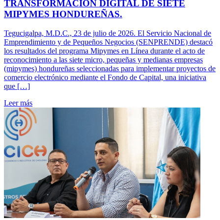
TRANSFORMACIÓN DIGITAL DE SIETE
MIPYMES HONDUREÑAS.
Tegucigalpa, M.D.C., 23 de julio de 2026. El Servicio Nacional de
Emprendimiento y de Pequeños Negocios (SENPRENDE) destacó
los resultados del programa Mipymes en Línea durante el acto de
reconocimiento a las siete micro, pequeñas y medianas empresas
(mipymes) hondureñas seleccionadas para implementar proyectos de
comercio electrónico mediante el Fondo de Capital, una iniciativa
que […]
Leer más