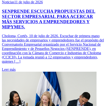
Noticias
11 de julio de 2026
SENPRENDE ESCUCHA PROPUESTAS DEL
SECTOR EMPRESARIAL PARA ACERCAR
MÁS SERVICIOS A EMPRENDEDORES Y
MIPYMES.
Choloma, Cortés, 10 de julio de 2026. Escuchar de primera mano
las necesidades de empresarios y emprendedores fue el propósito del
Conversatorio Empresarial organizado por el Servicio Nacional de
Emprendimiento y de Pequeños Negocios (SENPRENDE), en
coordinación con la Cámara de Comercio e Industrias de Choloma
(CCICH). La jornada reunió a 12 empresarios y emprendedores,
quienes […]
Leer más