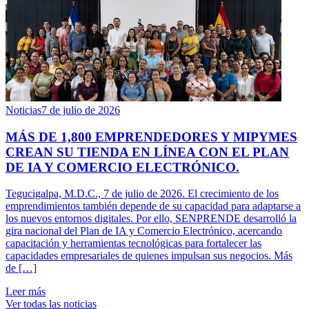
Noticias
7 de julio de 2026
MÁS DE 1,800 EMPRENDEDORES Y MIPYMES
CREAN SU TIENDA EN LÍNEA CON EL PLAN
DE IA Y COMERCIO ELECTRÓNICO.
Tegucigalpa, M.D.C., 7 de julio de 2026. El crecimiento de los
emprendimientos también depende de su capacidad para adaptarse a
los nuevos entornos digitales. Por ello, SENPRENDE desarrolló la
gira nacional del Plan de IA y Comercio Electrónico, acercando
capacitación y herramientas tecnológicas para fortalecer las
capacidades empresariales de quienes impulsan sus negocios. Más
de […]
Leer más
Ver todas las noticias