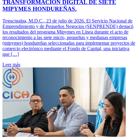
TRANSFORMACIÓN DIGITAL DE SIETE
MIPYMES HONDUREÑAS.
Tegucigalpa, M.D.C., 23 de julio de 2026. El Servicio Nacional de
Emprendimiento y de Pequeños Negocios (SENPRENDE) destacó
los resultados del programa Mipymes en Línea durante el acto de
reconocimiento a las siete micro, pequeñas y medianas empresas
(mipymes) hondureñas seleccionadas para implementar proyectos de
comercio electrónico mediante el Fondo de Capital, una iniciativa
que […]
Leer más